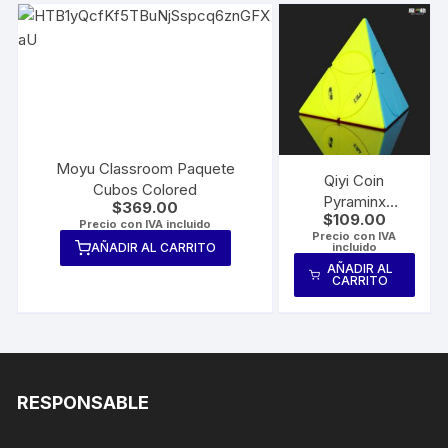
Moyu Classroom Paquete
Qiyi Coin
Cubos Colored
Pyraminx
$
369.00
$
109.00
Colored
Precio con IVA incluido
Precio con IVA
incluido
AÑADIR AL CARRITO
AÑADIR AL
CARRITO
RESPONSABLE