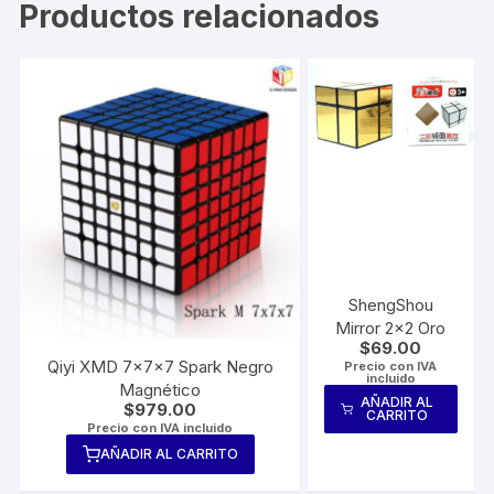
Productos relacionados
ShengShou
Mirror 2×2 Oro
$
69.00
Qiyi XMD 7x7x7 Spark Negro
Precio con IVA
incluido
Magnético
AÑADIR AL
$
979.00
CARRITO
Precio con IVA incluido
AÑADIR AL CARRITO