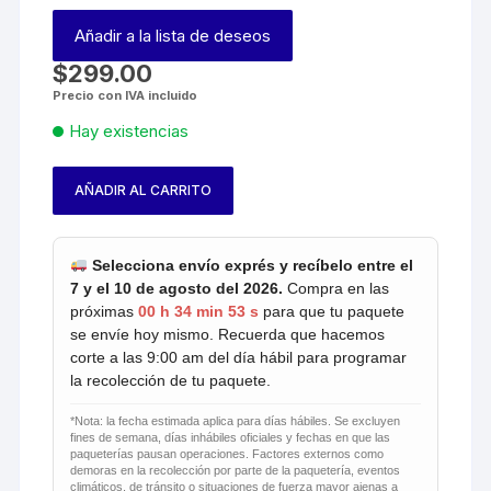
Añadir a la lista de deseos
$
299.00
Precio con IVA incluido
Hay existencias
AÑADIR AL CARRITO
Qiyi
OS
2x2
Selecciona envío exprés y recíbelo entre el
Azul
7 y el 10 de agosto del 2026.
Compra en las
cantidad
próximas
00 h 34 min 53 s
para que tu paquete
se envíe hoy mismo. Recuerda que hacemos
corte a las 9:00 am del día hábil para programar
la recolección de tu paquete.
*Nota: la fecha estimada aplica para días hábiles. Se excluyen
fines de semana, días inhábiles oficiales y fechas en que las
paqueterías pausan operaciones. Factores externos como
demoras en la recolección por parte de la paquetería, eventos
climáticos, de tránsito o situaciones de fuerza mayor ajenas a