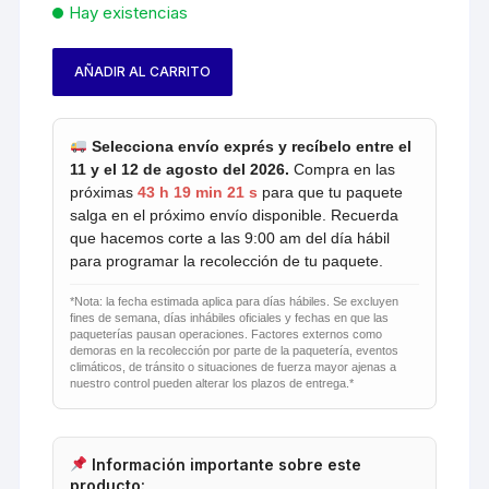
Hay existencias
AÑADIR AL CARRITO
Zcube
Ivy
Colored
Selecciona envío exprés y recíbelo entre el
cantidad
11 y el 12 de agosto del 2026.
Compra en las
próximas
43 h 19 min 20 s
para que tu paquete
salga en el próximo envío disponible. Recuerda
que hacemos corte a las 9:00 am del día hábil
para programar la recolección de tu paquete.
*Nota: la fecha estimada aplica para días hábiles. Se excluyen
fines de semana, días inhábiles oficiales y fechas en que las
paqueterías pausan operaciones. Factores externos como
demoras en la recolección por parte de la paquetería, eventos
climáticos, de tránsito o situaciones de fuerza mayor ajenas a
nuestro control pueden alterar los plazos de entrega.*
Información importante sobre este
producto: