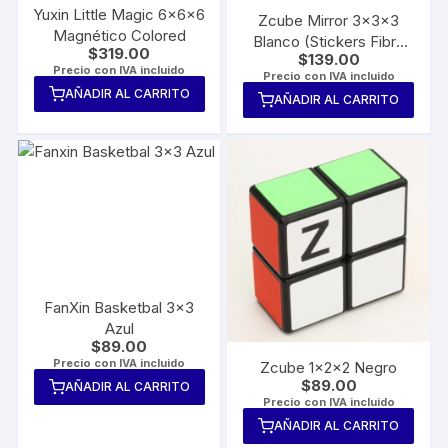
Yuxin Little Magic 6x6x6
Zcube Mirror 3x3x3
Magnético Colored
Blanco (Stickers Fibra
$
319.00
$
139.00
de Carbono)
Precio con IVA incluido
Precio con IVA incluido
AÑADIR AL CARRITO
AÑADIR AL CARRITO
FanXin Basketbal 3×3
Azul
$
89.00
Precio con IVA incluido
Zcube 1x2x2 Negro
$
89.00
AÑADIR AL CARRITO
Precio con IVA incluido
AÑADIR AL CARRITO