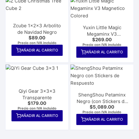
Zcube 1x2x3 Arbolito
Yuxin Little Magic
de Navidad Negro
Megaminx V3
$
89.00
$
269.00
Magnético Colored
Precio con IVA incluido
Precio con IVA incluido
AÑADIR AL CARRITO
AÑADIR AL CARRITO
Qiyi Gear 3x3x3
ShengShou Petaminx
Transparente
Negro (con Stickers de
$
179.00
$
5,089.00
Respuesto)
Precio con IVA incluido
Precio con IVA incluido
AÑADIR AL CARRITO
AÑADIR AL CARRITO